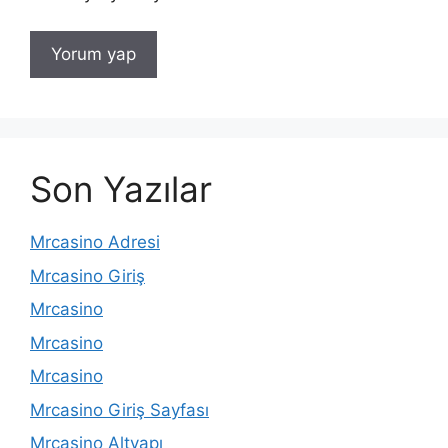
Son Yazılar
Mrcasino Adresi
Mrcasino Giriş
Mrcasino
Mrcasino
Mrcasino
Mrcasino Giriş Sayfası
Mrcasino Altyapı