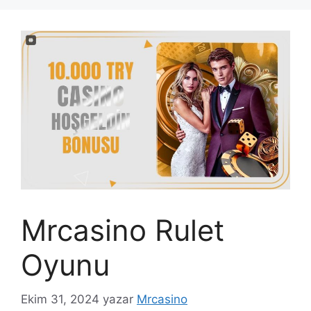
Mrcasino Rulet
Oyunu
Ekim 31, 2024
yazar
Mrcasino