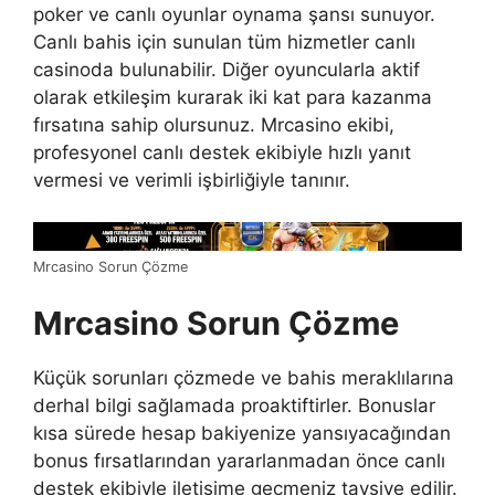
poker ve canlı oyunlar oynama şansı sunuyor.
Canlı bahis için sunulan tüm hizmetler canlı
casinoda bulunabilir. Diğer oyuncularla aktif
olarak etkileşim kurarak iki kat para kazanma
fırsatına sahip olursunuz. Mrcasino ekibi,
profesyonel canlı destek ekibiyle hızlı yanıt
vermesi ve verimli işbirliğiyle tanınır.
Mrcasino Sorun Çözme
Mrcasino Sorun Çözme
Küçük sorunları çözmede ve bahis meraklılarına
derhal bilgi sağlamada proaktiftirler. Bonuslar
kısa sürede hesap bakiyenize yansıyacağından
bonus fırsatlarından yararlanmadan önce canlı
destek ekibiyle iletişime geçmeniz tavsiye edilir.