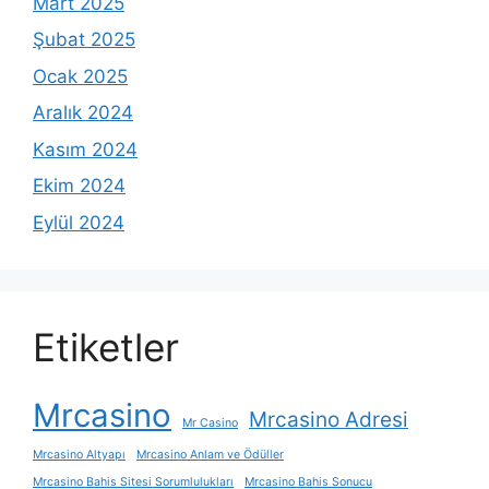
Mart 2025
Şubat 2025
Ocak 2025
Aralık 2024
Kasım 2024
Ekim 2024
Eylül 2024
Etiketler
Mrcasino
Mrcasino Adresi
Mr Casino
Mrcasino Altyapı
Mrcasino Anlam ve Ödüller
Mrcasino Bahis Sitesi Sorumlulukları
Mrcasino Bahis Sonucu