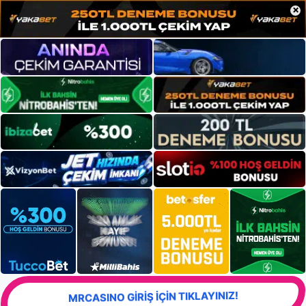
×
MRCASINO GİRİŞ İÇİN TIKLAYINIZ!